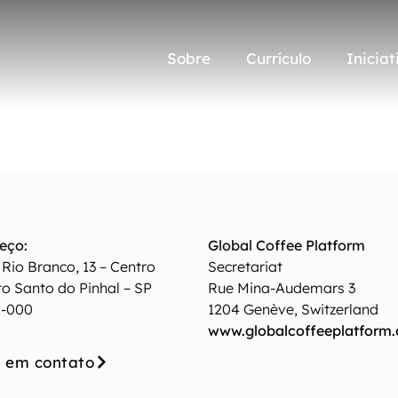
Sobre
Currículo
Iniciat
Sobre
Currículo
Iniciat
eço:
Global Coffee Platform
Rio Branco, 13 – Centro
Secretariat
to Santo do Pinhal – SP
Rue Mina-Audemars 3
0-000
1204 Genève, Switzerland
www.globalcoffeeplatform.
e em contato