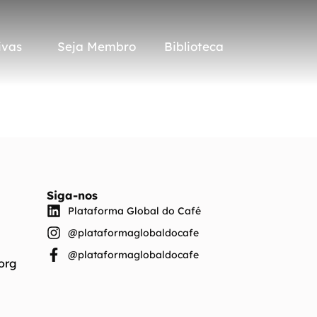
ivas
Seja Membro
Biblioteca
ivas
Seja Membro
Biblioteca
Siga-nos
Plataforma Global do Café
@plataformaglobaldocafe
@plataformaglobaldocafe
org