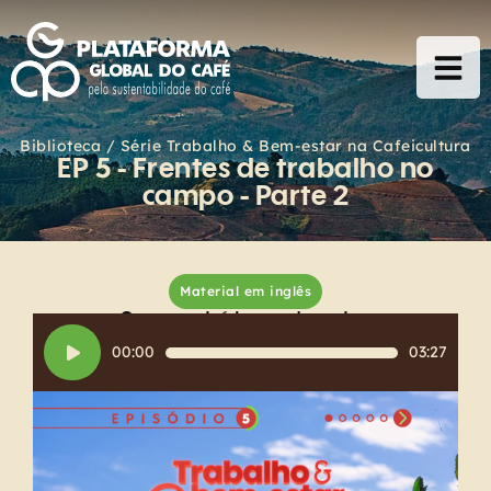
Biblioteca / Série Trabalho & Bem-estar na Cafeicultura
EP 5 - Frentes de trabalho no
campo - Parte 2
Material em inglês
Ouça o conteúdo complementar:
Tocador
00:00
03:27
de
áudio